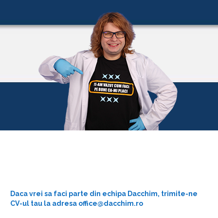
Daca vrei sa faci parte din echipa Dacchim, trimite-ne
CV-ul tau la adresa office@dacchim.ro